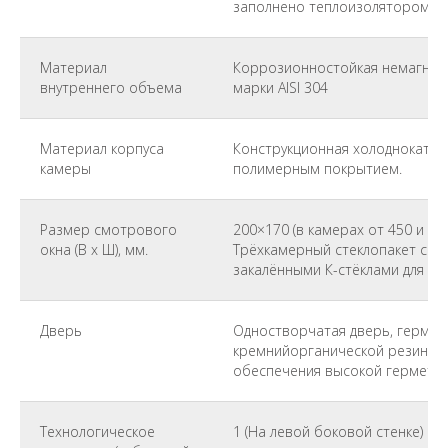
заполнено теплоизолятором.
Материал
Коррозионностойкая немагнит
внутреннего объема
марки AISI 304
Материал корпуса
Конструкционная холоднокатан
камеры
полимерным покрытием.
Размер смотрового
200×170 (в камерах от 450 и бо
окна (В x Ш), мм.
Трёхкамерный стеклопакет с э
закалёнными К-стёклами для от
Дверь
Одностворчатая дверь, гермет
кремнийорганической резины в
обеспечения высокой герметич
Технологическое
1 (На левой боковой стенке)