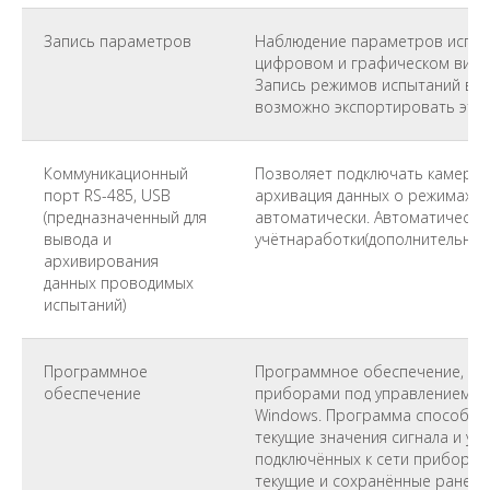
Запись параметров
Наблюдение параметров испыт
цифровом и графическом виде
Запись режимов испытаний в р
возможно экспортировать эти з
Коммуникационный
Позволяет подключать камеру к
порт RS-485, USB
архивация данных о режимах р
(предназначенный для
автоматически. Автоматически
вывода и
учётнаработки(дополнительная 
архивирования
данных проводимых
испытаний)
Программное
Программное обеспечение, пре
обеспечение
приборами под управлением о
Windows. Программа способна 
текущие значения сигнала и уст
подключённых к сети приборов
текущие и сохранённые ранее 