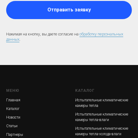
Отправить заявку
Нажимая на кнопку, вы даете согласие на
обработку персональных
данных
.
МЕНЮ
КАТАЛОГ
Главная
Испытательные к
лиматические
камеры тепла
Каталог
Испытательные климатические
Новости
камеры тепла-влаги
Статьи
Испытательные климатические
камеры тепла-холода-влаги
Партнеры