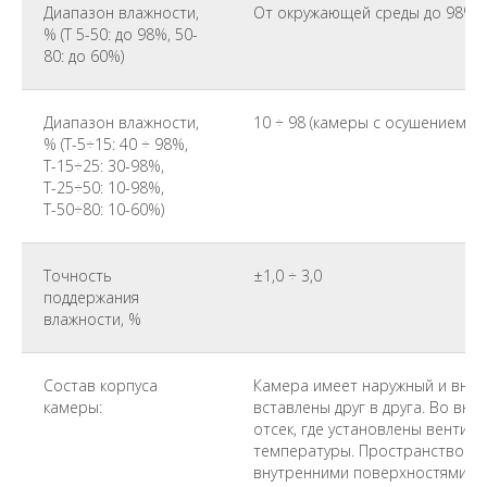
Диапазон влажности,
От окружающей среды до 98% (
% (Т 5-50: до 98%, 50-
80: до 60%)
Диапазон влажности,
10 ÷ 98 (камеры с осушением)
% (Т-5÷15: 40 ÷ 98%,
Т-15÷25: 30-98%,
Т-25÷50: 10-98%,
Т-50÷80: 10-60%)
Точность
±1,0 ÷ 3,0
поддержания
влажности, %
Состав корпуса
Камера имеет наружный и внут
камеры:
вставлены друг в друга. Во вн
отсек, где установлены вентиля
температуры. Пространство ме
внутренними поверхностями кар