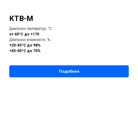
КТВ-М
Диапазон температур, °С
от 40ºС до +170
Диапазон влажности, %
+20-45ºС до 98%
+45-60ºС до 70%
Подобнее