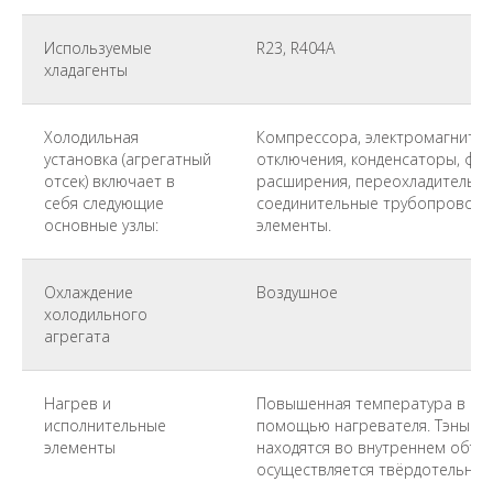
Используемые
R23, R404A
хладагенты
Холодильная
Компрессора, электромагнитны
установка (агрегатный
отключения, конденсаторы, фи
отсек) включает в
расширения, переохладитель, 
себя следующие
соединительные трубопроводы,
основные узлы:
элементы.
Охлаждение
Воздушное
холодильного
агрегата
Нагрев и
Повышенная температура в кам
исполнительные
помощью нагревателя. Тэны и
элементы
находятся во внутреннем объе
осуществляется твёрдотельным