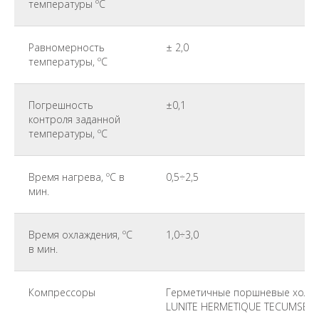
температуры ºС
Равномерность
± 2,0
температуры, ºС
Погрешность
±0,1
контроля заданной
температуры, ºС
Время нагрева, ºС в
0,5÷2,5
мин.
Время охлаждения, ºС
1,0÷3,0
в мин.
Компрессоры
Герметичные поршневые холо
LUNITE HERMETIQUE TECUMSEH 