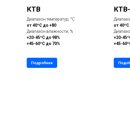
КТВ
КТВ
Диапазон температур, °С
Диапазо
от 40ºС до +80
от 40ºС
Диапазон влажности, %
Диапазо
+20-45ºС до 98%
+20-45º
+45-60ºС до 70%
+45-60º
Подробнее
Подо