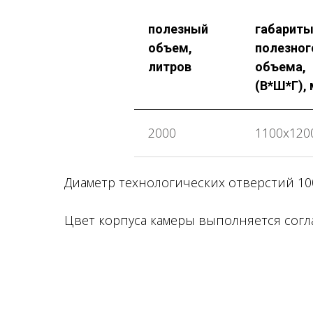
полезный
габарит
объем,
полезног
литров
объема,
(В*Ш*Г),
2000
1100х120
Диаметр технологических отверстий 100
Цвет корпуса камеры выполняется согла