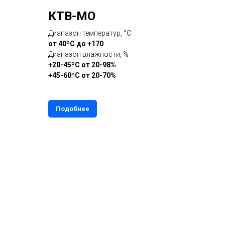
КТВ-МО
Диапазон температур, °С
от 40ºС до +170
Диапазон влажности, %
+20-45ºС от 20-98%
+45-60ºС от 20-70%
Подобнее