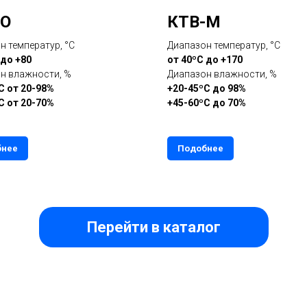
-О
КТВ-М
н температур, °С
Диапазон температур, °С
 до +80
от 40ºС до +170
н влажности, %
Диапазон влажности, %
С от 20-98%
+20-45ºС до 98%
С от 20-70%
+45-60ºС до 70%
бнее
Подобнее
Перейти в каталог