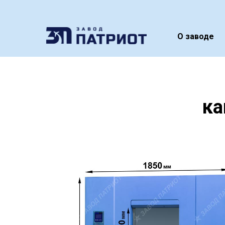
О заводе
ка