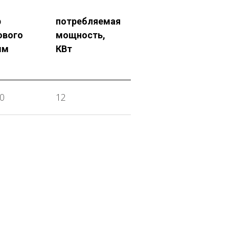
р
потребляемая
ового
мощность,
мм
КВт
0
12