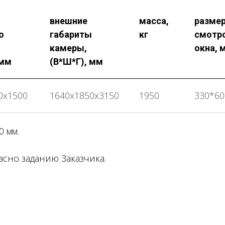
ы
внешние
масса,
разме
о
габариты
кг
смотр
камеры,
окна, 
 мм
(В*Ш*Г), мм
0х1500
1640х1850х3150
1950
330*60
 мм.
сно заданию Заказчика.